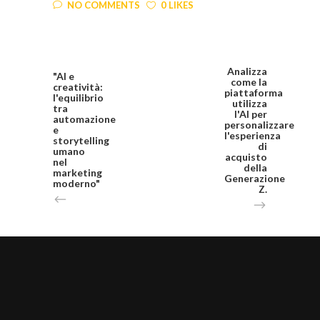
NO COMMENTS
0 LIKES
Analizza
"AI e
come la
creatività:
piattaforma
l'equilibrio
utilizza
tra
l'AI per
automazione
personalizzare
e
l'esperienza
storytelling
di
umano
acquisto
nel
della
marketing
Generazione
moderno"
Z.